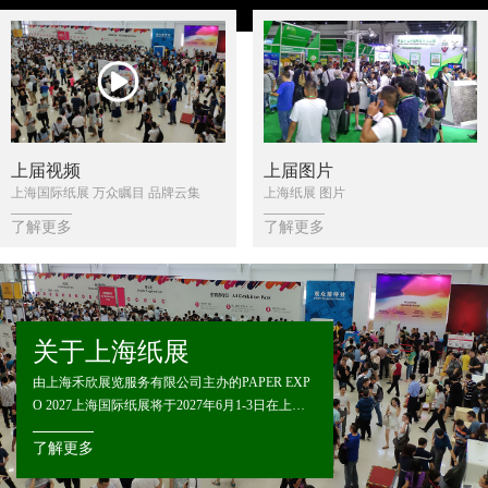
上届视频
上届图片
上海国际纸展 万众瞩目 品牌云集
上海纸展 图片
了解更多
了解更多
关于上海纸展
由上海禾欣展览服务有限公司主办的PAPER EXP
O 2027上海国际纸展将于2027年6月1-3日在上海
世博展览馆隆重举办，展会涵盖印刷包装用纸、
了解更多
文化用纸、工业用纸、特种纸等各类纸张、制浆
造纸装备、技术及化学品等领域，全面贯穿纸业